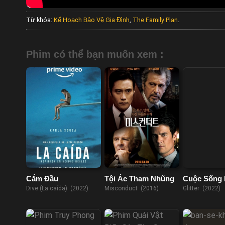
Từ khóa:
Kế Hoạch Bảo Vệ Gia Đình
,
The Family Plan
.
Phim có thể bạn muốn xem :
Cắm Đầu
Tội Ác Tham Nhũng
Cuộc Sống
Linh
Dive (La caída) (2022)
Misconduct (2016)
Glitter (2022)