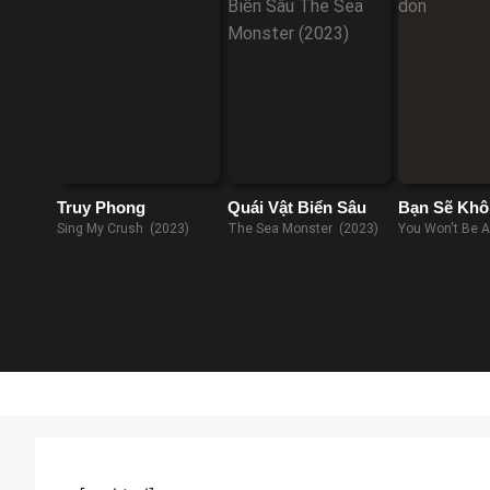
Truy Phong
Quái Vật Biển Sâu
Bạn Sẽ Khô
Đơn
Sing My Crush (2023)
The Sea Monster (2023)
You Won't Be A
(2022)