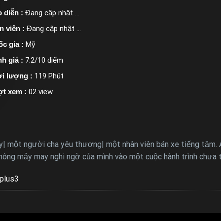
 diễn :
Đang cập nhật ...
n viên :
Đang cập nhật ...
c gia :
Mỹ
h giá :
7.2/10 điểm
i lượng :
119 Phút
ợt xem :
02 view
| một người cha yêu thương| một nhân viên bán xe tiếng tăm. An
 không mảy may nghi ngờ của mình vào một cuộc hành trình chưa 
plus3