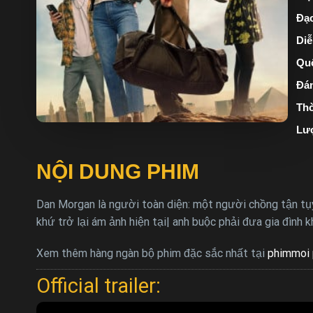
Đạo
Diễ
Quố
Đán
Thờ
Lư
NỘI DUNG PHIM
Dan Morgan là người toàn diện: một người chồng tận tụy
khứ trở lại ám ảnh hiện tại| anh buộc phải đưa gia đình
Xem thêm hàng ngàn bộ phim đặc sắc nhất tại
phimmoi 
Official trailer: