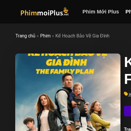
Skip
to
Phim Mới Plus
P
content
Trang chủ
»
Phim
»
Kế Hoạch Bảo Vệ Gia Đình
H
Trạ