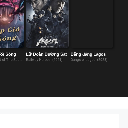
Rẽ Sóng
Lữ Đoàn Đường Sắt
Băng đảng Lagos
d of The Sea
Railway Heroes (2021)
Gangs of Lagos (2023)