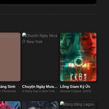
iáng Sinh
Chuyện Ngày Mưa Ở
Lồng Giam Ký Ức
New York
th Christmas
A Rainy Day in New York
Annular Eclipse (2023)
(2019)