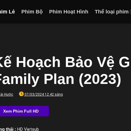
him Lẻ
Phim Bộ
Phim Hoạt Hình
Thể loại phim
Kế Hoạch Bảo Vệ Gi
Family Plan (2023)
ài Hước
07/03/2024 12:42 sáng
ng thái :
HD Vietsub