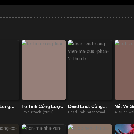
 Lung
Tỏ Tình Công Lược
Dead End: Công
Nét Vẽ G
Viên Ma Quái (Phần
Love Attack (2023)
Dead End: Paranormal
A Brush wi
2)
Park (Season 2) (2022)
(2022)