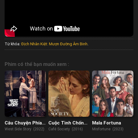
Từ khóa:
Địch Nhân Kiệt: Mượn Đường Âm Binh
.
Phim có thể bạn muốn xem :
Câu Chuyện Phía
Cuộc Tình Chốn
Mala Fortuna
Tây
Phồn Hoa
West Side Story (2022)
Café Society (2016)
Misfortune (2023)