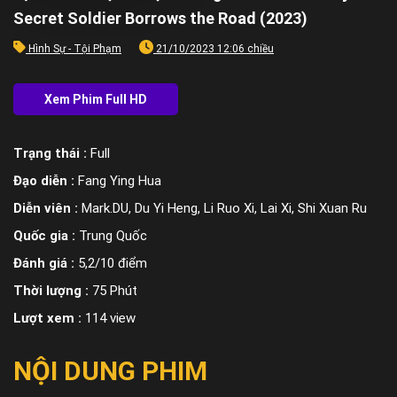
Secret Soldier Borrows the Road (2023)
Hình Sự - Tội Phạm
21/10/2023 12:06 chiều
Trạng thái :
Full
Đạo diễn :
Fang Ying Hua
Diễn viên :
Mark.DU, Du Yi Heng, Li Ruo Xi, Lai Xi, Shi Xuan Ru
Quốc gia :
Trung Quốc
Đánh giá :
5,2/10 điểm
Thời lượng :
75 Phút
Lượt xem :
114 view
NỘI DUNG PHIM