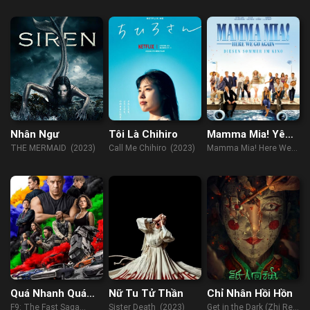
(2019)
(2023)
Nhân Ngư
Tôi Là Chihiro
Mamma Mia! Yêu
Lần Nữa
THE MERMAID (2023)
Call Me Chihiro (2023)
Mamma Mia! Here We
Go Again (2018)
Quá Nhanh Quá
Nữ Tu Tử Thần
Chỉ Nhân Hồi Hồn
Nguy Hiểm 9:
F9: The Fast Saga
Sister Death (2023)
Get in the Dark (Zhi Ren