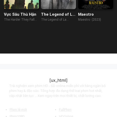
Vực Sâu Thù Hận
The Legend of La
Maestro
Llorona
The Harder They Fall
The Legend of La
Maestro (2023)
(2021)
Llorona (2022)