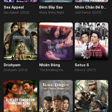
Sex Appeal
Đêm Đầy Sao
Nhón Chân Để Đến
Gần Người
Sex Appeal (2022)
Starry Starry Night
Just Dance (2023)
(2011)
Drishyam
Nhiên Đông
Sotus S
Drishyam (2015)
The Breaking Ice
Sotus S (2017)
(2023)