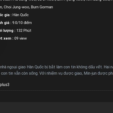
n, Choi Jung-woo, Burn Gorman
c gia :
Hàn Quốc
h giá :
9.0/10 điểm
i lượng :
132 Phút
ợt xem :
09 view
hà ngoại giao Hàn Quốc bị bắt làm con tin không dấu vết. Hai năm
con tin vẫn còn sống. Với nhiệm vụ được giao, Min-jun được phái
plus3