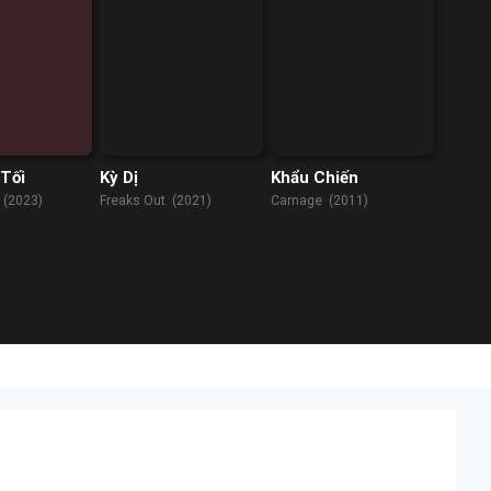
Tối
Kỳ Dị
Khẩu Chiến
 (2023)
Freaks Out (2021)
Carnage (2011)