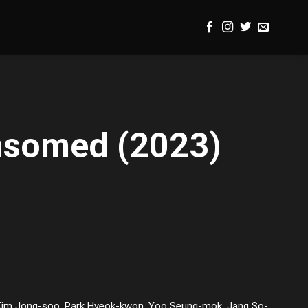
nsomed (2023)
 Kim Jong-soo, Park Hyeok-kwon, Yoo Seung-mok, Jang So-