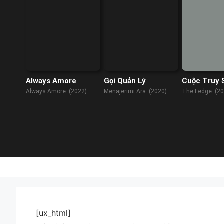
Always Amore
Gọi Quản Lý
Cuộc Truy 
Mỏm Núi
Always Amore (2022)
Menajerimi Ara (2020)
The Ledge (20