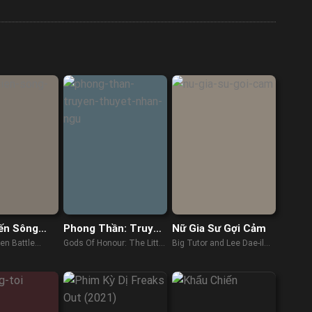
ến Sông
Phong Thần: Truyền
Nữ Gia Sư Gợi Cảm
Thuyết Nhân Ngư
en Battle
Gods Of Honour: The Little
Big Tutor and Lee Dae-il
Mermaid (2022)
(2022)