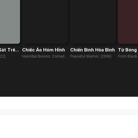
Sát Trên
Chiếc Áo Hóm Hỉnh
Chiến Binh Hòa Bình
Từ Bóng 
22)
Hannibal Buress: Comedy
Peaceful Warrior (2006)
From Black
Camisado (2016)