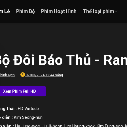
m Lẻ
Phim Bộ
Phim Hoạt Hình
Thể loại phim
Bộ Đôi Báo Thủ - Ra
hính Kịch
07/03/2024 12:44 sáng
ng thái :
HD Vietsub
 diễn :
Kim Seong-hun
n viên :
Ha Jung-woo, Ju Ji-hoon, Lim Hyung-kook, Kim Eung-soo,