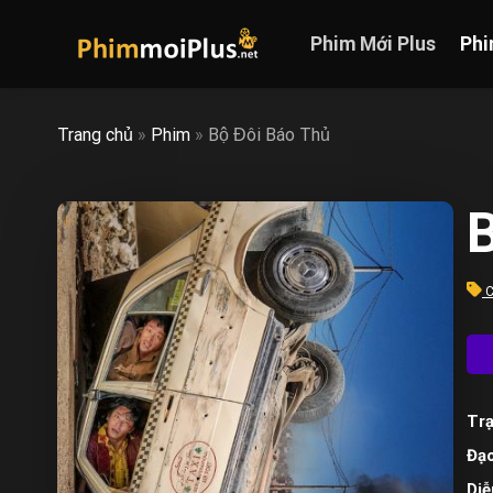
Skip
to
Phim Mới Plus
Phi
content
Trang chủ
»
Phim
»
Bộ Đôi Báo Thủ
C
Trạ
Đạo
Diễ