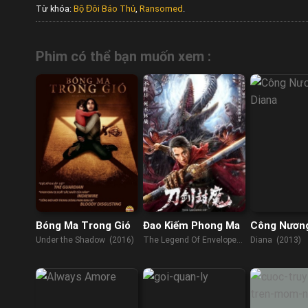
Từ khóa:
Bộ Đôi Báo Thủ
,
Ransomed
.
Phim có thể bạn muốn xem :
Bóng Ma Trong Gió
Đao Kiếm Phong Ma
Công Nương
Under the Shadow (2016)
The Legend Of Enveloped
Diana (2013)
Demons (2022)