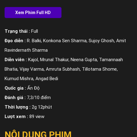
Trạng thái :
Full
Đạo diễn :
R. Balki, Konkona Sen Sharma, Sujoy Ghosh, Amit
Ravindernath Sharma
Diễn viên :
Kajol, Mrunal Thakur, Neena Gupta, Tamannaah
Bhatia, Vijay Varma, Amruta Subhash, Tillotama Shome,
Kumud Mishra, Angad Bedi
Quốc gia :
Ấn Độ
Đánh giá :
7,3/10 điểm
Thời lượng :
2g 12phút
Lượt xem :
89 view
NỘI DUNG PHIM