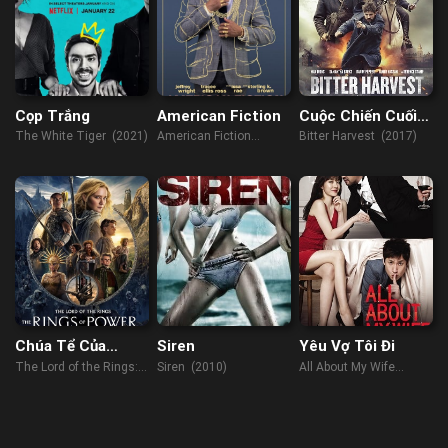
Cọp Trắng
American Fiction
Cuộc Chiến Cuối
Cùng
The White Tiger (2021)
American Fiction
Bitter Harvest (2017)
(2023)
Chúa Tể Của
Siren
Yêu Vợ Tôi Đi
Những Chiếc
The Lord of the Rings:
Siren (2010)
All About My Wife
Nhẫn: Những
The Rings of Power
(2012)
Chiếc Nhẫn Quyền
(2022)
Năng