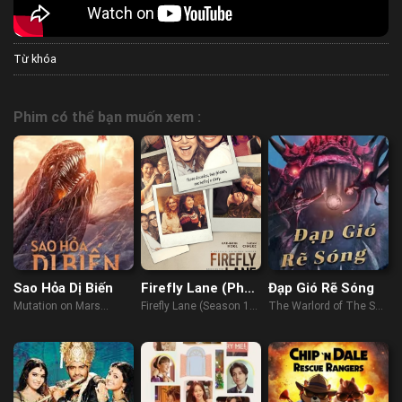
Từ khóa
Phim có thể bạn muốn xem :
Sao Hỏa Dị Biến
Firefly Lane (Phần
Đạp Gió Rẽ Sóng
1)
Mutation on Mars
Firefly Lane (Season 1)
The Warlord of The Sea
(2021)
(2022)
(2021)