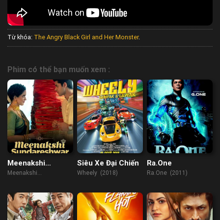
Từ khóa:
The Angry Black Girl and Her Monster
.
Phim có thể bạn muốn xem :
Meenakshi
Siêu Xe Đại Chiến
Ra.One
Sundareshwar
Meenakshi
Wheely (2018)
Ra.One (2011)
Sundareshwar (2021)