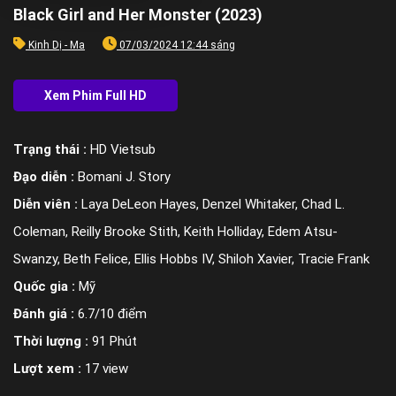
Black Girl and Her Monster (2023)
Kinh Dị - Ma
07/03/2024 12:44 sáng
Trạng thái :
HD Vietsub
Đạo diễn :
Bomani J. Story
Diễn viên :
Laya DeLeon Hayes, Denzel Whitaker, Chad L.
Coleman, Reilly Brooke Stith, Keith Holliday, Edem Atsu-
Swanzy, Beth Felice, Ellis Hobbs IV, Shiloh Xavier, Tracie Frank
Quốc gia :
Mỹ
Đánh giá :
6.7/10 điểm
Thời lượng :
91 Phút
Lượt xem :
17 view