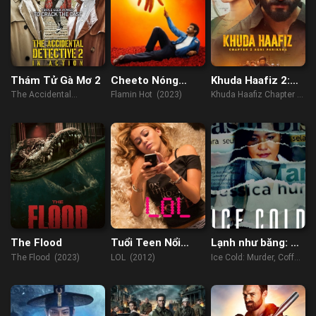
Thám Tử Gà Mơ 2
Cheeto Nóng
Khuda Haafiz 2:
Bỏng Của Flamin
Thử Lửa
The Accidental
Flamin Hot (2023)
Khuda Haafiz Chapter 2:
Detective 2: In Action
Agni Pariksha (2022)
(2018)
The Flood
Tuổi Teen Nổi
Lạnh như băng: Án
Loạn
mạng, cà phê và
The Flood (2023)
LOL (2012)
Ice Cold: Murder, Coffee
Jessica Wongso
and Jessica Wongso
(2023)