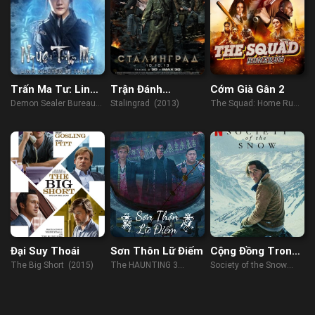
Trấn Ma Tư: Linh
Trận Đánh
Cớm Già Gân 2
Nguyên Bí Thuật
Stalingrad
Demon Sealer Bureau
Stalingrad (2013)
The Squad: Home Run
(2022)
(2023)
Đại Suy Thoái
Sơn Thôn Lữ Điếm
Cộng Đồng Trong
Tuyết
The Big Short (2015)
The HAUNTING 3
Society of the Snow
(2023)
(2023)