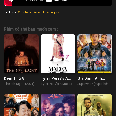
Từ khóa:
Xin chào cậu em khác người!
.
Phim có thể bạn muốn xem :
Đêm Thứ 8
Tyler Perry’s A
Giả Danh Anh
Madea
Hùng
The 8th Night (2021)
Tyler Perry's A Madea
Superwho? (Super-héros
Homecoming
Homecoming (2022)
Malgré Lui) (2021)