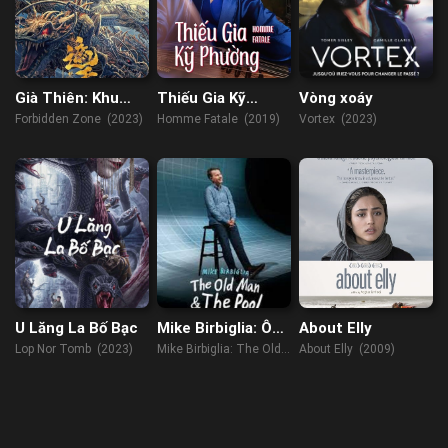
Già Thiên: Khu
Thiếu Gia Kỹ
Vòng xoáy
Vực Cấm
Phường
Forbidden Zone (2023)
Homme Fatale (2019)
Vortex (2023)
U Lăng La Bố Bạc
Mike Birbiglia: Ông
About Elly
Già Và Hồ Bơi
Lop Nor Tomb (2023)
Mike Birbiglia: The Old
About Elly (2009)
Man and The Pool
(2023)