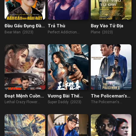
Đầu Gấu Đụng Đầu
Trả Thù
Bay Vào Tử Địa
Đất
Bear Man (2023)
Perfect Addiction
Plane (2023)
(2023)
Đoạt Mệnh Cuồng
Vương Bài Thế
The Policeman’s
Hoa
Thân
Lineage
Lethal Crazy Flower
Super Daddy (2023)
The Policeman's
(2023)
Lineage (2022)