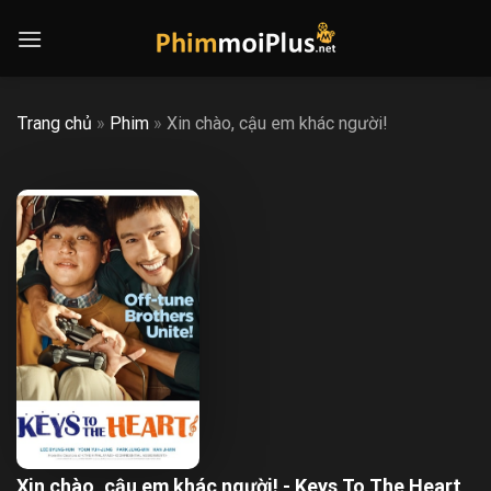
Skip
to
content
Trang chủ
»
Phim
»
Xin chào, cậu em khác người!
Xin chào, cậu em khác người! - Keys To The Heart