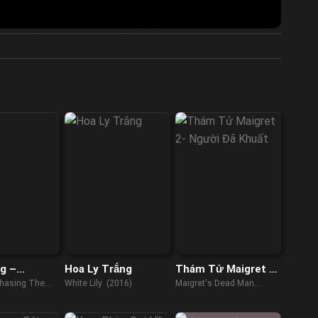
g –
Hoa Ly Trắng
Thám Tử Maigret 2-
Phụ: Nhập
Người Đã Khuất
Chasing The
White Lily (2016)
Maigret's Dead Man
u Hổ
23)
(2016)