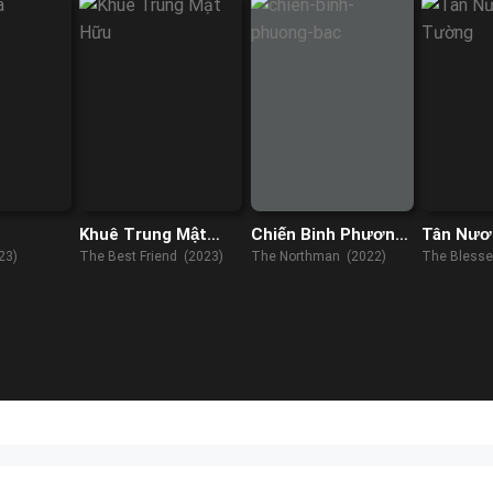
Khuê Trung Mật
Chiến Binh Phương
Tân Nươ
Hữu
Bắc
Tường
23)
The Best Friend (2023)
The Northman (2022)
The Blesse