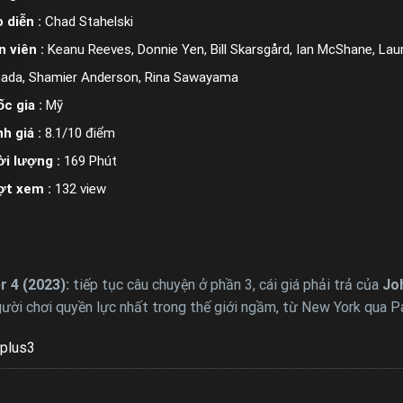
 diễn :
Chad Stahelski
n viên :
Keanu Reeves, Donnie Yen, Bill Skarsgård, Ian McShane, Lau
ada, Shamier Anderson, Rina Sawayama
c gia :
Mỹ
h giá :
8.1/10 điểm
i lượng :
169 Phút
ợt xem :
132 view
 4 (2023):
tiếp tục câu chuyện ở phần 3, cái giá phải trả của
Jo
ười chơi quyền lực nhất trong thế giới ngầm, từ New York qua Pa
plus3