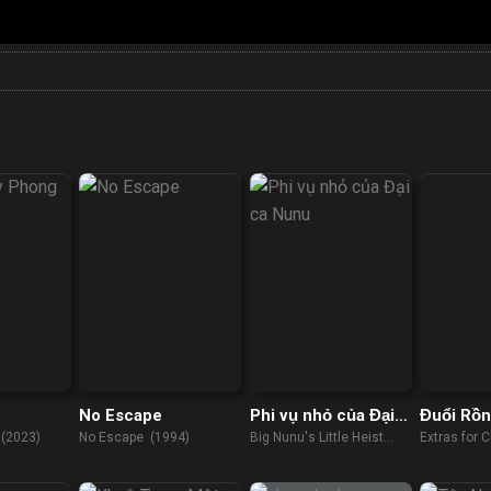
No Escape
Phi vụ nhỏ của Đại
Đuổi Rồn
ca Nunu
Chương 
 (2023)
No Escape (1994)
Big Nunu's Little Heist
Extras for 
Long Đấ
(2023)
Dragon (20