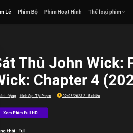
im Lẻ
Phim Bộ
Phim Hoạt Hình
Thể loại phim
Sát Thủ John Wick: 
ick: Chapter 4 (20
ành Động
,
Hình Sự - Tội Phạm
02/06/2023 2:15 chiều
ng thái :
Full