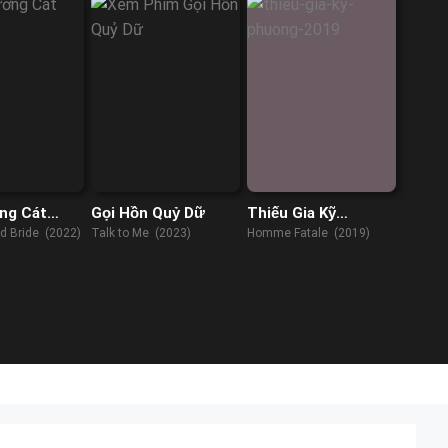
ng Cát
Gọi Hồn Quỷ Dữ
Thiếu Gia Kỹ
Phường
d Bride (2022)
Talk to Me (2023)
Homme Fatale (2019)