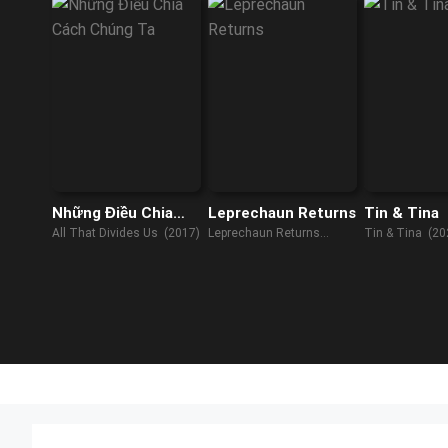
Những Điều Chia
Leprechaun Returns
Tin & Tina
Cách Chúng Ta
All That Divides Us (2017)
Leprechaun Returns
Tin & Tina (20
(2018)