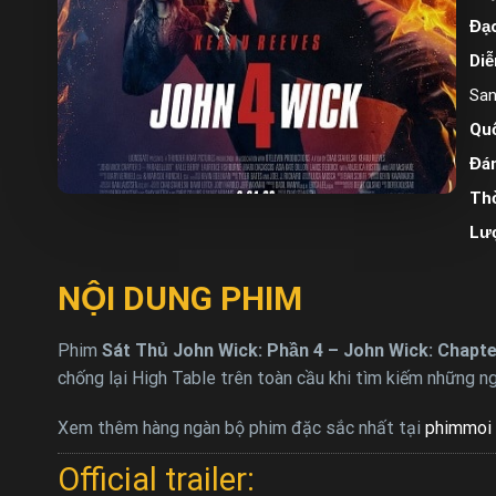
Đạo
Diễ
San
Quố
Đán
Thờ
Lư
NỘI DUNG PHIM
Phim
Sát Thủ John Wick: Phần 4 – John Wick: Chapter
chống lại High Table trên toàn cầu khi tìm kiếm những ng
Xem thêm hàng ngàn bộ phim đặc sắc nhất tại
phimmoi 
Official trailer: