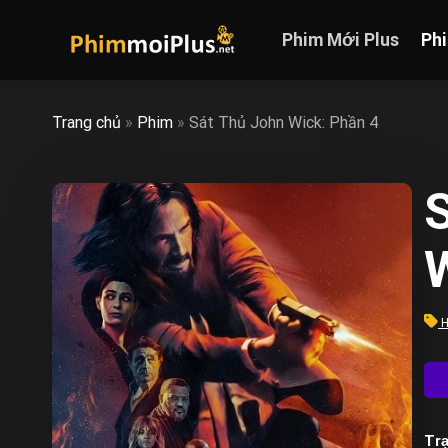
Skip
to
Phim Mới Plus
Ph
content
Trang chủ
»
Phim
»
Sát Thủ John Wick: Phần 4
W
H
Trạ