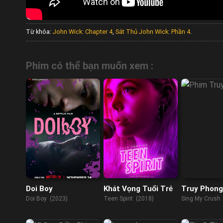
Từ khóa:
John Wick: Chapter 4
,
Sát Thủ John Wick: Phần 4
.
Phim có thể bạn muốn xem :
Doi Boy
Khát Vọng Tuổi Trẻ
Truy Phong
Doi Boy (2023)
Teen Spirit (2018)
Sing My Crush