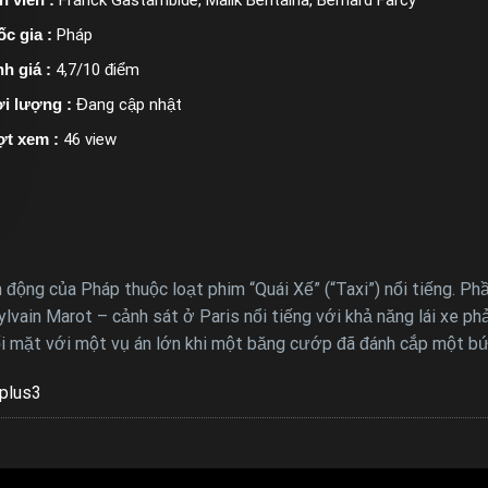
c gia :
Pháp
h giá :
4,7/10 điểm
i lượng :
Đang cập nhật
ợt xem :
46 view
h động của Pháp thuộc loạt phim “Quái Xế” (“Taxi”) nổi tiếng. P
lvain Marot – cảnh sát ở Paris nổi tiếng với khả năng lái xe ph
ối mặt với một vụ án lớn khi một băng cướp đã đánh cắp một bức
plus3