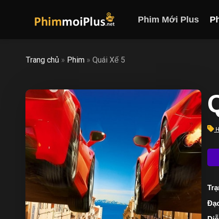
Skip
to
Phim Mới Plus
P
content
Trang chủ
»
Phim
»
Quái Xế 5
Q
H
Trạ
Đạo
Diễ