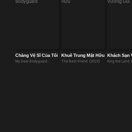
Chàng Vệ Sĩ Của Tôi
Khuê Trung Mật Hữu
Khách Sạn
Giả
My Dear Bodyguard
The Best Friend (2023)
King the Land 
(2022)