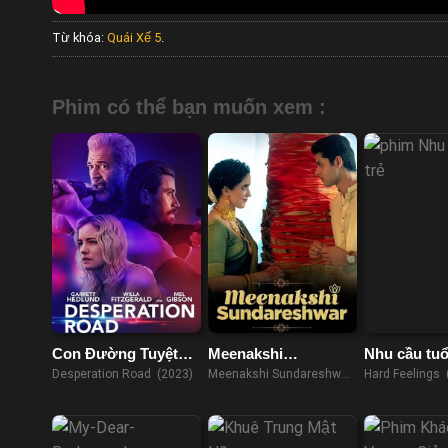
Từ khóa:
Quái Xế 5
.
Phim có thể bạn muốn xem :
Con Đường Tuyệt
Meenakshi
Nhu cầu tuổi
Vọng
Sundareshwar
Desperation Road (2023)
Meenakshi Sundareshwar
Hard Feelings 
(2021)