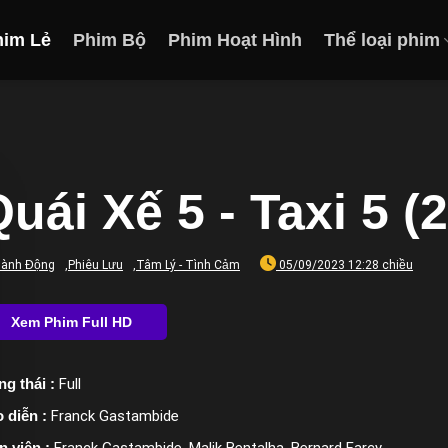
him Lẻ
Phim Bộ
Phim Hoạt Hình
Thể loại phim
uái Xế 5 - Taxi 5 (
ành Động
,
Phiêu Lưu
,
Tâm Lý - Tình Cảm
05/09/2023 12:28 chiều
ng thái :
Full
 diễn :
Franck Gastambide
n viên :
Franck Gastambide, Malik Bentalha, Bernard Farcy