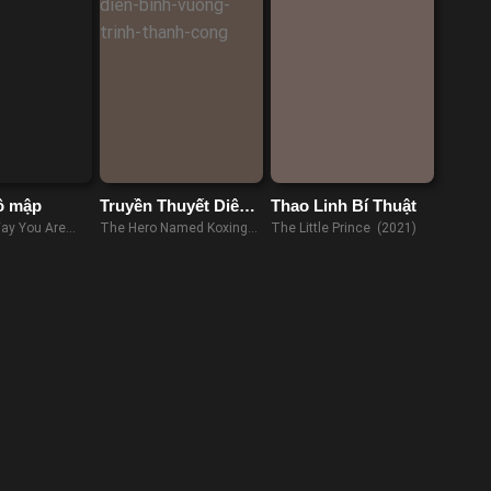
ô mập
Truyền Thuyết Diên
Thao Linh Bí Thuật
Bình Vương Trịnh
ay You Are
The Hero Named Koxinga
The Little Prince (2021)
Thành Công
(2022)