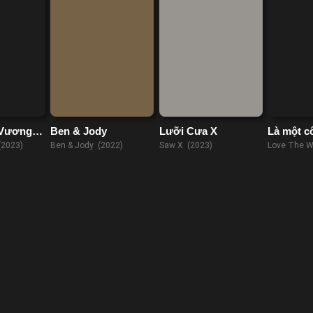
 Vương
Ben & Jody
Lưỡi Cưa X
Là một c
(2023)
Ben & Jody (2022)
Saw X (2023)
Love The W
(2019)