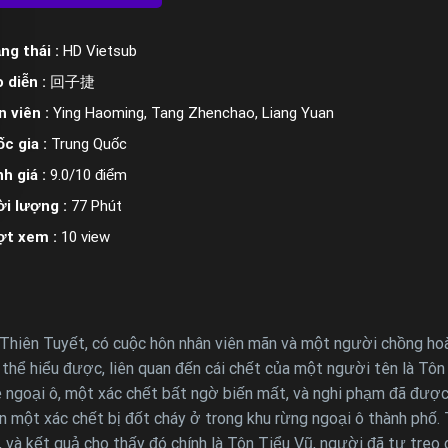
ng thái :
HD Vietsub
 diễn :
回子捷
n viên :
Ying Haoming, Tang Zhenchao, Liang Yuan
c gia :
Trung Quốc
h giá :
9.0/10 điểm
i lượng :
77 Phút
ợt xem :
10 view
Thiên Tuyết, có cuộc hôn nhân viên mãn và một người chồng hoàn
thể hiểu được, liên quan đến cái chết của một người tên là Tôn
ễ ngoại ô, một xác chết bất ngờ biến mất, và nghi phạm đã được 
ện một xác chết bị đốt cháy ở trong khu rừng ngoại ô thành phố.
h, và kết quả cho thấy đó chính là Tôn Tiểu Vũ, người đã tự treo