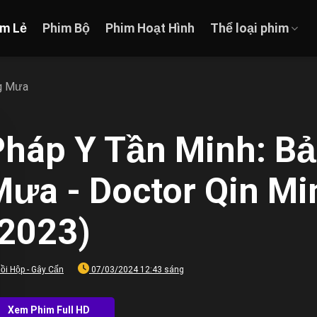
im Lẻ
Phim Bộ
Phim Hoạt Hình
Thể loại phim
ng Mưa
Pháp Y Tần Minh: B
ưa - Doctor Qin Min
(2023)
ồi Hộp - Gây Cấn
07/03/2024 12:43 sáng