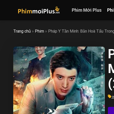
Skip
to
Phim Mới Plus
Ph
content
Trang chủ
»
Phim
»
Pháp Y Tần Minh: Bản Hoà Tấu Tro
M
H