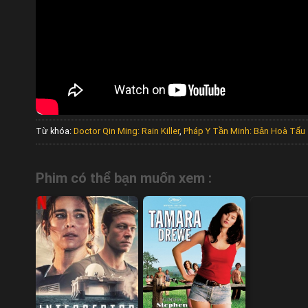
Từ khóa:
Doctor Qin Ming: Rain Killer
,
Pháp Y Tần Minh: Bản Hoà Tấ
Phim có thể bạn muốn xem :