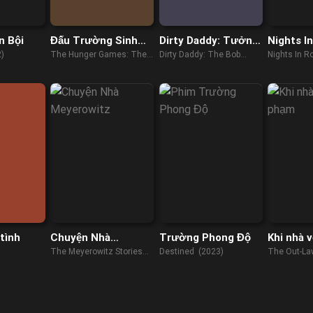
n Bội
Đấu Trường Sinh
Dirty Daddy: Tưởng
Nights I
Tử: Khúc Hát Của
nhớ Bob Saget
)
The Hunger Games: The
Dirty Daddy: The Bob
Nights In 
Chim Ca & Rắn Độc
Ballad of Songbirds &
Saget Tribute (2022)
Snakes (2023)
tình
Chuyện Nhà
Trường Phong Độ
Khi nhà v
Meyerowitz
phạm
The Meyerowitz Stories
Destined (2023)
The Out-La
(New and Selected)
(2017)