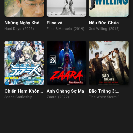
Những Ngày Khó
Elisa và
Nếu Đức Chúa
Khăn
MarcelaElisa và
Muốn
Hard Days (2023)
Elisa & Marcela (2019)
God Willing (2015)
Marcela
Chiến Hạm Không
Anh Chàng Sợ Ma
Bão Trắng 3:
Gian Tiramisu
Thiên Đàng Hay
Space Battleship
Zaara (2022)
The White Storm 3:
Địa Ngục
Tiramisu (2017)
Heaven or Hell (2023)