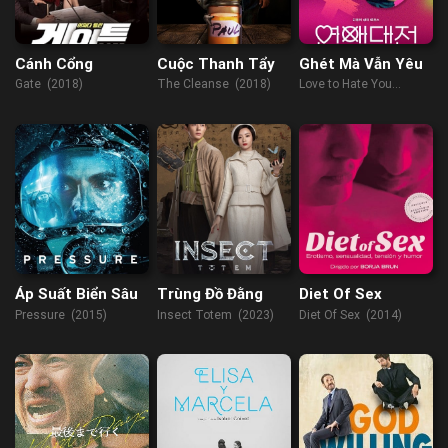
Cánh Cổng
Cuộc Thanh Tẩy
Ghét Mà Vẫn Yêu
Gate (2018)
The Cleanse (2018)
Love to Hate You
(2023)
Áp Suất Biển Sâu
Trùng Đồ Đằng
Diet Of Sex
Pressure (2015)
Insect Totem (2023)
Diet Of Sex (2014)