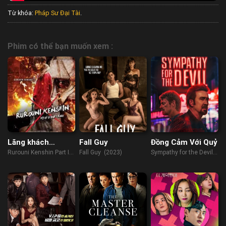
Từ khóa:
Pháp Sư Đại Tài
.
Phim có thể bạn muốn xem :
Lãng khách
Fall Guy
Đồng Cảm Với Quỷ
Kenshin 2: Đại Hỏa
Rurouni Kenshin Part II:
Fall Guy (2023)
Sympathy for the Devil
Kyoto
Kyoto Inferno (2014)
(2023)