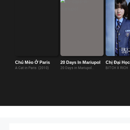
Chú Mèo Ở Paris
20 Days In Mariupol
Chị Đại Họ
A Cat in Paris (2010)
20 Days in Mariupol
BITCH X RICH 
(2023)