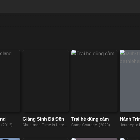
and
Giáng Sinh Đã Đến
Trại hè dũng cảm
Hành Trì
Bethleh
 (2012)
Christmas Time Is Here
Camp Courage (2023)
Journey to
(2021)
(2023)