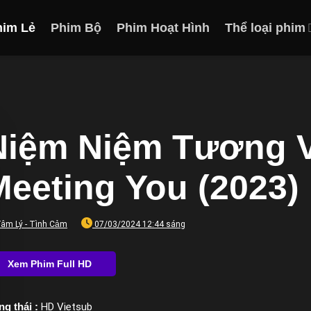
him Lẻ
Phim Bộ
Phim Hoạt Hình
Thể loại phim
Niệm Niệm Tương V
Meeting You (2023)
âm Lý - Tình Cảm
07/03/2024 12:44 sáng
ng thái :
HD Vietsub