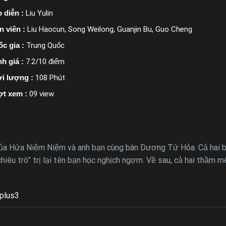
 diễn :
Liu Yulin
n viên :
Liu Haocun, Song Weilong, Guanjin Bu, Guo Cheng
c gia :
Trung Quốc
h giá :
7.2/10 điểm
i lượng :
108 Phút
ợt xem :
09 view
 của Hứa Niệm Niệm và anh bạn cùng bàn Dương Tứ Hỏa. Cả hai 
êu trò” trị lại tên bạn học nghịch ngợm. Về sau, cả hai thầm mế
plus3