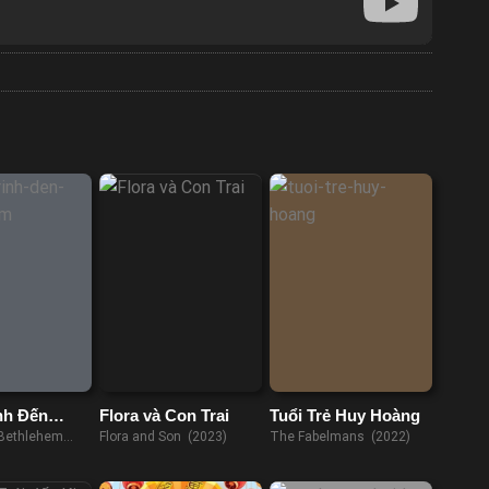
nh Đến
Flora và Con Trai
Tuổi Trẻ Huy Hoàng
em
 Bethlehem
Flora and Son (2023)
The Fabelmans (2022)