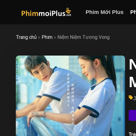
Skip
to
Phim Mới Plus
P
content
Trang chủ
»
Phim
»
Niệm Niệm Tương Vong
T
Trạ