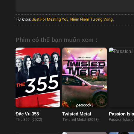
Từ khóa:
Just For Meeting You
,
Niệm Niệm Tương Vong
.
Phim có thể bạn muốn xem :
Đặc Vụ 355
Twisted Metal
Passion Isl
The 355 (2022)
Twisted Metal (2023)
Passion Island