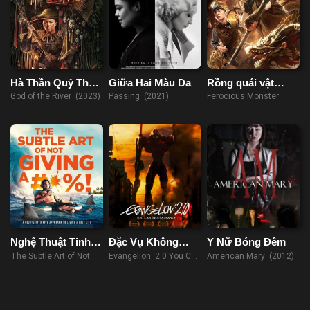
Hà Thần Quỷ Thủy
Giữa Hai Màu Da
Rồng quái vật
Quái Đàm
hung dữ
God of the River (2023)
Passing (2021)
Ferocious Monster
Dragon (2019)
Nghệ Thuật Tinh
Đặc Vụ Không
Y Nữ Bóng Đêm
Tế Của Việc Đếch
Gian: Không Lùi
The Subtle Art of Not
Evangelion: 2.0 You Can
American Mary (2012)
Quan Tâm
Bước
Giving a F*ck (2023)
(Not) Advance (2009)