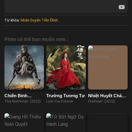
Từ khóa:
Nhân Duyên Tiền Đình
.
Phim có thể bạn muốn xem :
Chiến Binh
Trường Tương Tư
Nhiệt Huyết Cháy
Phương Bắc
Bỏng
The Northman (2022)
Lost You Forever
Fireheart (2022)
(2023)