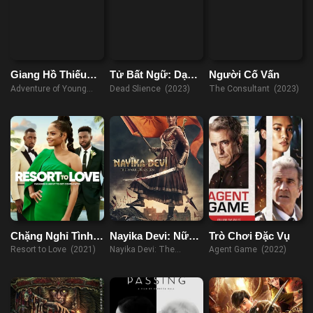
Giang Hồ Thiếu
Tử Bất Ngữ: Dạ
Người Cố Vấn
Niên Quyết
Hành Lang
Adventure of Young
Dead Slience (2023)
The Consultant (2023)
Detectives (2023)
Chặng Nghỉ Tình
Nayika Devi: Nữ
Trò Chơi Đặc Vụ
Yêu
Hoàng Chiến Binh
Resort to Love (2021)
Nayika Devi: The
Agent Game (2022)
Warrior Queen (2022)