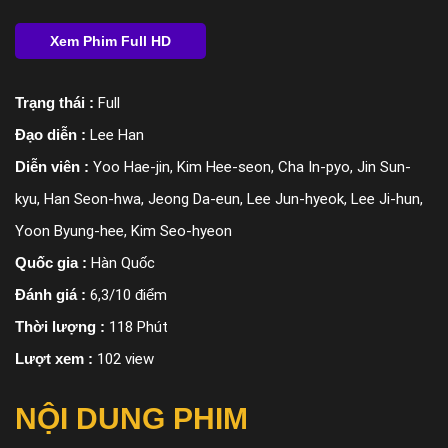
Trạng thái :
Full
Đạo diễn :
Lee Han
Diễn viên :
Yoo Hae-jin, Kim Hee-seon, Cha In-pyo, Jin Sun-
kyu, Han Seon-hwa, Jeong Da-eun, Lee Jun-hyeok, Lee Ji-hun,
Yoon Byung-hee, Kim Seo-hyeon
Quốc gia :
Hàn Quốc
Đánh giá :
6,3/10 điểm
Thời lượng :
118 Phút
Lượt xem :
102 view
NỘI DUNG PHIM