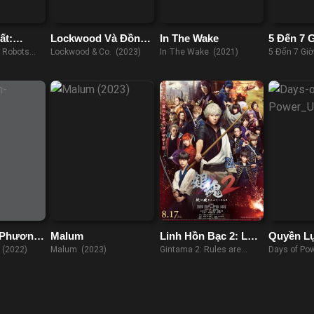
ất:
Lockwood Và Đồng
In The Wake
5 Đến 7 
hân
Sự
r Robots
Lockwood & Co. (2023)
In The Wake (2021)
5 Đến 7 Gi
 Phương
Malum
Linh Hồn Bạc 2: Luật
Quyền Lự
Lệ Đặt Ra Là Để Phá
(2022)
Malum (2023)
Gintama 2: Rules are
Days of Po
Bỏ
Made to be Broken (2018)