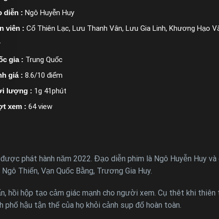
 diễn :
Ngô Huyễn Huy
n viên :
Cổ Thiên Lạc, Lưu Thanh Vân, Lưu Gia Linh, Khương Hạo V
y
c gia :
Trung Quốc
h giá :
8.6/10 điểm
i lượng :
1g 41phút
ợt xem :
64 view
 được phát hành năm 2022. Đạo diễn phim là Ngô Huyễn Huy và c
 Ngô Thiến, Vạn Quốc Bằng, Trương Gia Huy.
ấn, hồi hộp tạo cảm giác mạnh cho người xem. Cụ thêt khi thiên
nh phố hậu tận thế của họ khỏi cảnh sụp đổ hoàn toàn.