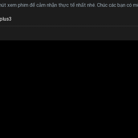
 nút xem phim để cảm nhận thực tế nhất nhé. Chúc các bạn có mộ
plus3