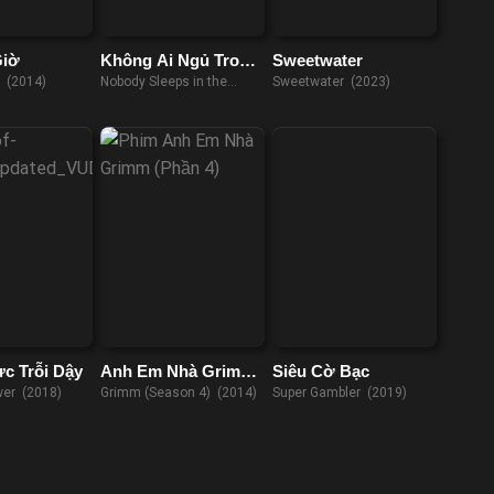
Giờ
Không Ai Ngủ Trong
Sweetwater
Rừng Đêm Nay 2
ờ (2014)
Nobody Sleeps in the
Sweetwater (2023)
Woods Tonight 2 (2021)
c Trỗi Dậy
Anh Em Nhà Grimm
Siêu Cờ Bạc
(Phần 4)
wer (2018)
Grimm (Season 4) (2014)
Super Gambler (2019)