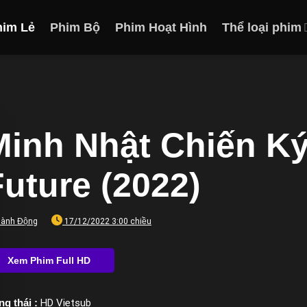
him Lẻ
Phim Bộ
Phim Hoạt Hình
Thể loại phim
Minh Nhật Chiến Ký 
Future (2022)
ành Động
17/12/2022 3:00 chiều
ng thái :
HD Vietsub