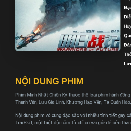
Đạo
Diễ
Hu
Quố
Đán
Thờ
Lư
NỘI DUNG PHIM
Phim Minh Nhật Chiến Ký thuộc thể loại phim hành động
Thanh Vân, Lưu Gia Linh, Khương Hạo Văn, Tạ Quân Hào,
Nội dung phim vô cùng đặc sắc với nhiều tình tiết gay c
Trái Đất, một biệt đội cảm tử chỉ có vài giờ để cứu thà