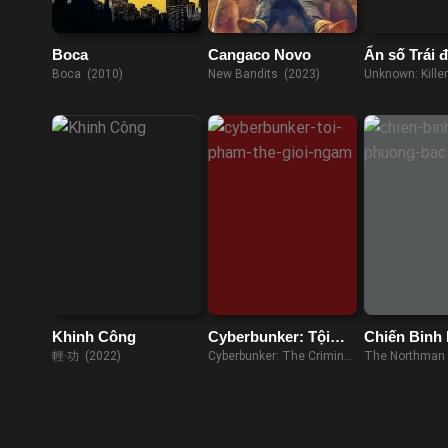
Boca
Cangaco Novo
Ẩn số Trái đ
Robot sát n
Boca (2010)
New Bandits (2023)
Unknown: Kille
(2023)
Khinh Công
Cyberbunker: Tội
Chiến Binh
Phạm Thế Giới
Bắc
輕·功 (2022)
Cyberbunker: The Criminal
The Northman 
Ngầm
Underworld (2023)