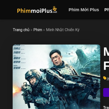
Skip
to
Phim Mới Plus
P
content
Trang chủ
»
Phim
»
Minh Nhật Chiến Ký
H
Trạ