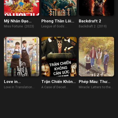
Mỹ Nhân Đạo
Phong Thần Lôi
Backdraft 2
Chích
Chấn Tử
Miss Fortune (2023)
League of Gods:
Backdraft 2 (2019)
Leizhenzi (2024)
Love in
Trận Chiến Không
Phép Màu: Thư
Translation
Cân Sức
Gửi Tổng Thống
Love in Translation
A Case of Deceit
Miracle: Letters to the
(2023)
(2015)
President (2021)