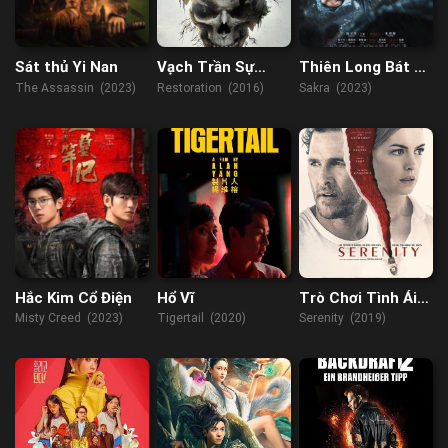
Sát thủ Yi Nan
Vạch Trần Sự
Thiên Long Bát Bộ
Thật
Kiều Phong
The Assassin (2023)
Restoration (2016)
Sakra (2023)
Truyện
Hắc Kim Cổ Điện
Hổ Vĩ
Trò Chơi Tình Ái
2019
Misty Creed (2023)
Tigertail (2020)
Serenity (2019)