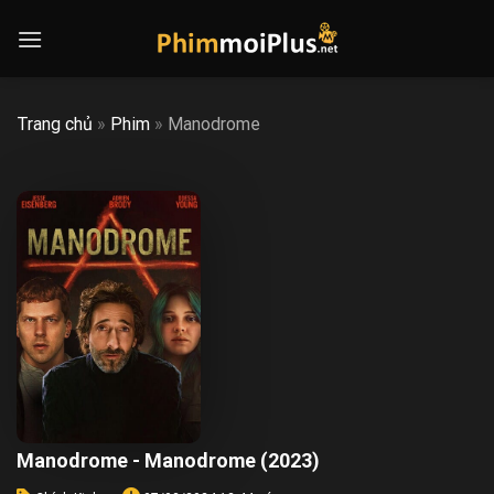
Skip
to
content
Trang chủ
»
Phim
»
Manodrome
Manodrome - Manodrome (2023)