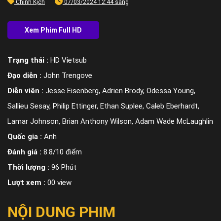
Chính Kịch
07/03/2024 12:44 sáng
Trạng thái :
HD Vietsub
Đạo diễn :
John Trengove
Diễn viên :
Jesse Eisenberg, Adrien Brody, Odessa Young,
Sallieu Sesay, Philip Ettinger, Ethan Suplee, Caleb Eberhardt,
Lamar Johnson, Brian Anthony Wilson, Adam Wade McLaughlin
Quốc gia :
Anh
Đánh giá :
8.8/10 điểm
Thời lượng :
96 Phút
Lượt xem :
00 view
NỘI DUNG PHIM