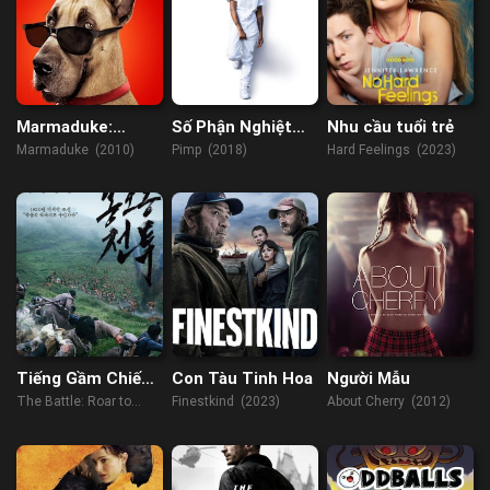
Marmaduke:
Số Phận Nghiệt
Nhu cầu tuổi trẻ
Khuấy Động Mùa
Ngã
Marmaduke (2010)
Pimp (2018)
Hard Feelings (2023)
Hè
Tiếng Gầm Chiến
Con Tàu Tinh Hoa
Người Mẫu
Thắng
The Battle: Roar to
Finestkind (2023)
About Cherry (2012)
Victory (2019)