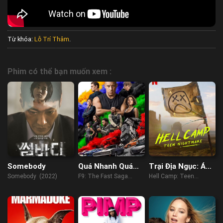
Từ khóa:
Lỗ Trí Thâm
.
Phim có thể bạn muốn xem :
Somebody
Quá Nhanh Quá
Trại Địa Ngục: Ác
Nguy Hiểm 9:
Mộng Tuổi Teen
Somebody (2022)
F9: The Fast Saga
Hell Camp: Teen
Huyền Thoại Tốc
(2021)
Nightmare (2023)
Độ