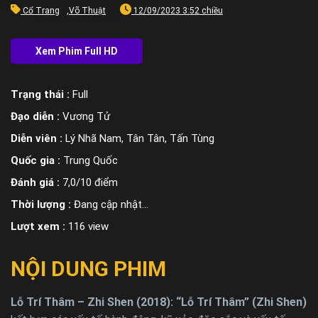
Cổ Trang
,
Võ Thuật
12/09/2023 3:52 chiều
Trạng thái :
Full
Đạo diễn :
Vương Tử
Diễn viên :
Lý Nhã Nam, Tân Tân, Tấn Tùng
Quốc gia :
Trung Quốc
Đánh giá :
7,0/10 điểm
Thời lượng :
Đang cập nhật…
Lượt xem :
116 view
NỘI DUNG PHIM
Lỗ Trí Thâm – Zhi Shen (2018): “Lỗ Trí Thâm” (Zhi Shen)