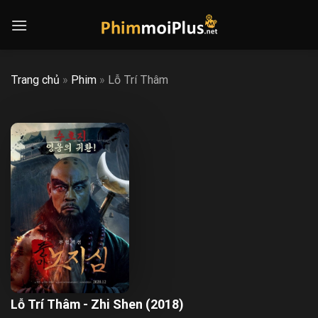
Skip
to
content
Trang chủ
»
Phim
»
Lỗ Trí Thâm
Lỗ Trí Thâm - Zhi Shen (2018)