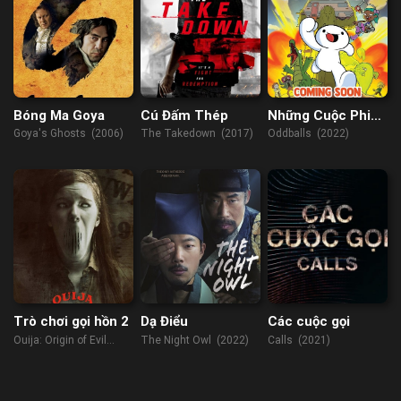
Bóng Ma Goya
Cú Đấm Thép
Những Cuộc Phiêu
Lưu Kỳ Quặc Của
Goya's Ghosts (2006)
The Takedown (2017)
Oddballs (2022)
James và Max
Trò chơi gọi hồn 2
Dạ Điểu
Các cuộc gọi
Ouija: Origin of Evil
The Night Owl (2022)
Calls (2021)
(2016)