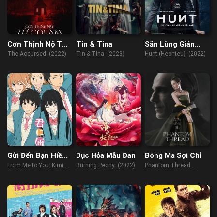
Cơn Thịnh Nộ Từ
Tin & Tina
Săn Lùng Gián
Cõi Âm
Điệp
The Accursed (2022)
Tin & Tina (2023)
Hunt (Heonteu) (2022)
Gửi Đến Bạn Hiền
Dục Hỏa Mẫu Đan
Bóng Ma Sợi Chỉ
(Phần 2)
From Me to You: Kimi ni
Burning Peony (2022)
Phantom Thread
Todoke (Season 2)
(2017)
(2009)