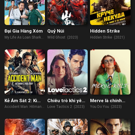
Đại Gia Hàng Xóm
Quỷ Núi
Hidden Strike
My Life As Loan Shark
Wild Ghost (2023)
Hidden Strike (2021)
(2019)
Kẻ Ám Sát 2: Kì
Chiêu trò khi yêu
Merve là chính
Nghỉ Của Sát Thủ
2
mình
Accident Man: Hitmans
Love Tactics 2 (2023)
You Do You (2023)
Holiday (2022)