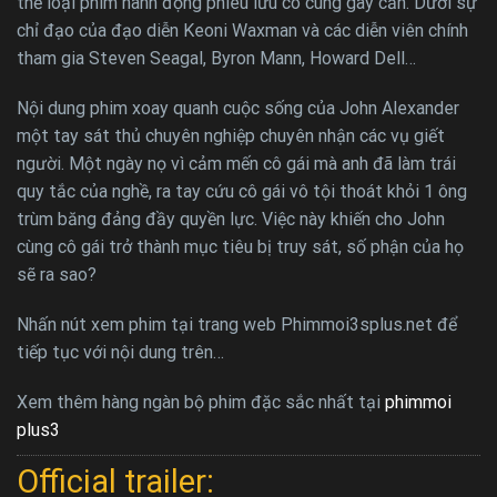
thể loại phim hành động phiêu lưu cô cùng gay cấn. Dưới sự
chỉ đạo của đạo diễn Keoni Waxman và các diễn viên chính
tham gia Steven Seagal, Byron Mann, Howard Dell…
Nội dung phim xoay quanh cuộc sống của John Alexander
một tay sát thủ chuyên nghiệp chuyên nhận các vụ giết
người. Một ngày nọ vì cảm mến cô gái mà anh đã làm trái
quy tắc của nghề, ra tay cứu cô gái vô tội thoát khỏi 1 ông
trùm băng đảng đầy quyền lực. Việc này khiến cho John
cùng cô gái trở thành mục tiêu bị truy sát, số phận của họ
sẽ ra sao?
Nhấn nút xem phim tại trang web Phimmoi3splus.net để
tiếp tục với nội dung trên…
Xem thêm hàng ngàn bộ phim đặc sắc nhất tại
phimmoi
plus3
Official trailer: