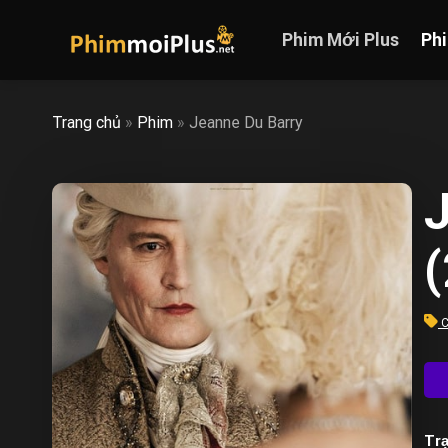
Skip
to
Phim Mới Plus
Ph
content
Trang chủ
»
Phim
»
Jeanne Du Barry
J
C
Trạ