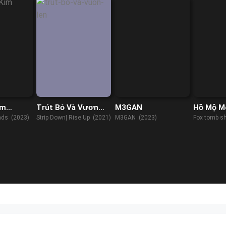
im
Trút Bỏ Và Vươn
M3GAN
Hồ Mộ M
Lên
ds (2023)
Strip Down| Rise Up (2021)
M3GAN (2023)
Fox tomb s