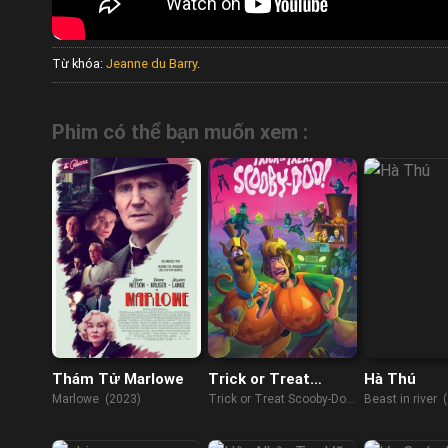
Từ khóa:
Jeanne du Barry
.
Phim có thể bạn muốn xem :
Thám Tử Marlowe
Trick or Treat
Hà Thú
Scooby-Doo!
Marlowe (2023)
Trick or Treat Scooby-Doo!
Beast in river 
(2022)