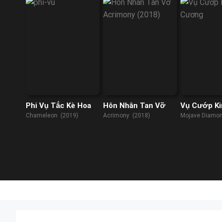
Phi Vụ Tắc Kè Hoa
Hôn Nhân Tan Vỡ
Vụ Cướp K
Cương
Chameleon (2019)
Acrimony (2018)
Mojave Diamon