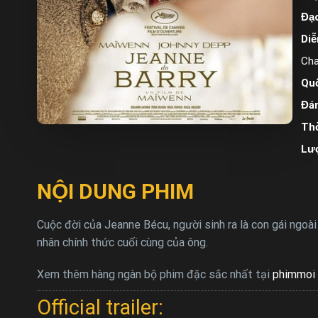
Đạo
Diễ
Cha
Quố
Đán
Thờ
Lư
NỘI DUNG PHIM
Cuộc đời của Jeanne Bécu, người sinh ra là con gái ngoà
nhân chính thức cuối cùng của ông.
Xem thêm hàng ngàn bộ phim đặc sắc nhất tại
phimmoi 
Official trailer: