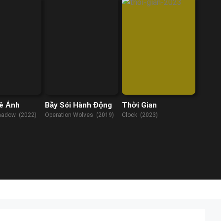
ê Ảnh
Bầy Sói Hành Động
Thời Gian
hadow (2022)
Operation Wolves (2019)
Clock (2023)