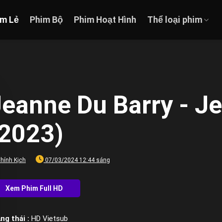
im Lẻ
Phim Bộ
Phim Hoạt Hình
Thể loại phim
eanne Du Barry - J
(2023)
hính Kịch
07/03/2024 12:44 sáng
ng thái :
HD Vietsub