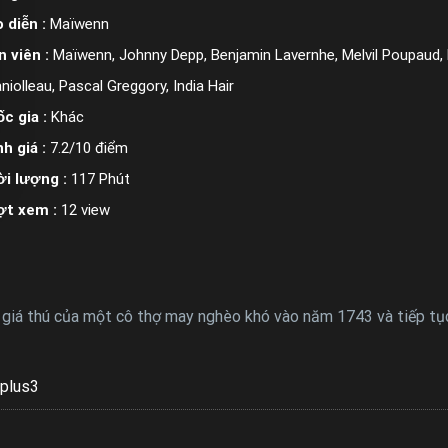
 diễn :
Maïwenn
n viên :
Maïwenn, Johnny Depp, Benjamin Lavernhe, Melvil Poupaud, R
niolleau, Pascal Greggory, India Hair
c gia :
Khác
h giá :
7.2/10 điểm
i lượng :
117 Phút
ợt xem :
12 view
i giá thú của một cô thợ may nghèo khó vào năm 1743 và tiếp tục 
plus3