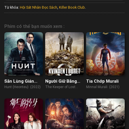
Từ khóa:
Hội Sát Nhân Đọc Sách
,
Killer Book Club
.
Phim có thể bạn muốn xem :
Săn Lùng Gián
Người Giữ Bằng
Tia Chớp Murali
Điệp
Chứng
Hunt (Heonteu) (2022)
The Keeper of Lost
Minnal Murali (2021)
Causes (2013)