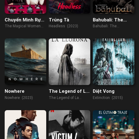
Chuyển Mình Rực
Trúng Tà
Bahubali: The
Rỡ
Beginning
The Magical Women
Headless (2023)
Bahubali: The
(2023)
Beginning (2015)
Nowhere
The Legend of La
Diệt Vong
Llorona
Nowhere (2023)
The Legend of La
Extinction (2015)
Llorona (2022)