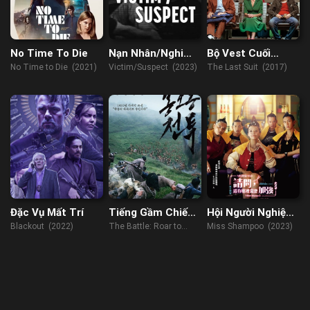
No Time To Die
Nạn Nhân/Nghi
Bộ Vest Cuối
Phạm
Cùng
No Time to Die (2021)
Victim/Suspect (2023)
The Last Suit (2017)
Đặc Vụ Mất Trí
Tiếng Gầm Chiến
Hội Người Nghiện
Thắng
Gội Đầu
Blackout (2022)
The Battle: Roar to
Miss Shampoo (2023)
Victory (2019)