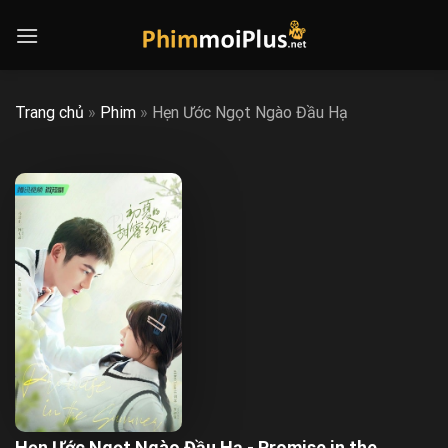
Skip
to
content
Trang chủ
»
Phim
»
Hẹn Ước Ngọt Ngào Đầu Hạ
Hẹn Ước Ngọt Ngào Đầu Hạ - Promise in the