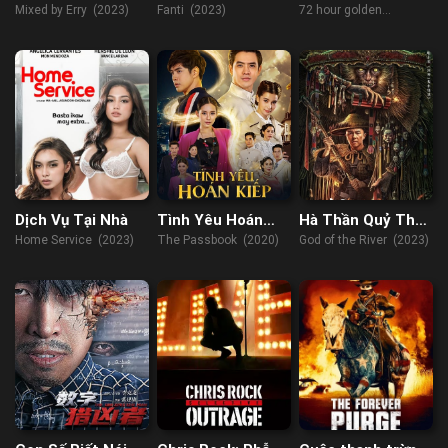
Hoàng Kim
Mixed by Erry (2023)
Fanti (2023)
72 hour golden
operation (2023)
Dịch Vụ Tại Nhà
Tình Yêu Hoán
Hà Thần Quỷ Thủy
Kiếp
Quái Đàm
Home Service (2023)
The Passbook (2020)
God of the River (2023)