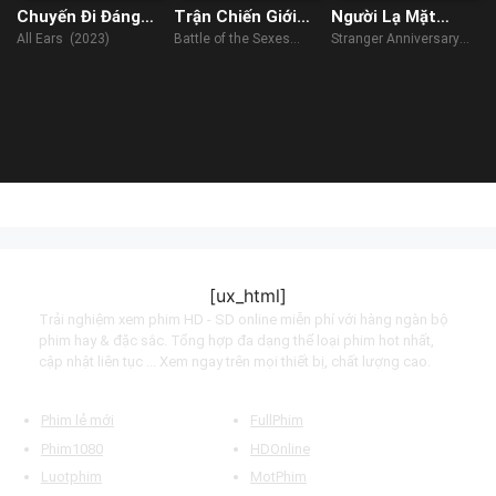
Chuyến Đi Đáng
Trận Chiến Giới
Người Lạ Mặt
Giá
Tính
Song Sinh
All Ears (2023)
Battle of the Sexes
Stranger Anniversary
(2017)
(2022)