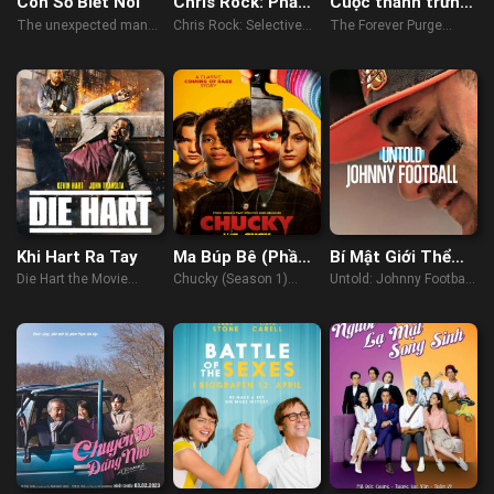
Con Số Biết Nói
Chris Rock: Phẫn
Cuộc thanh trừng
Nộ Có Chọn Lọc
vĩnh viễn
The unexpected man
Chris Rock: Selective
The Forever Purge
(2021)
Outrage (2023)
(2021)
Khi Hart Ra Tay
Ma Búp Bê (Phần
Bí Mật Giới Thể
1)
Thao: Johnny
Die Hart the Movie
Chucky (Season 1)
Untold: Johnny Football
Manziel
(2023)
(2021)
(2023)