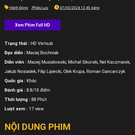
Hành Động
,
Phiêu Lưu
07/03/2024 12:45 sáng
Trạng thái :
HD Vietsub
Đạo diễn :
Maciej Bochniak
Diễn viên :
Maciej Musiałowski, Michał Sikorski, Nel Kaczmarek,
Jakub Nosiadek, Filip Lipiecki, Olek Krupa, Roman Gancarczyk
Quốc gia :
Khác
Đánh giá :
8.8/10 điểm
Thời lượng :
88 Phút
Lượt xem :
17 view
NỘI DUNG PHIM