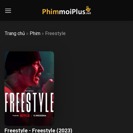
Skip
to
content
Trang chủ
»
Phim
»
Freestyle
Freestyle - Freestyle (2023)