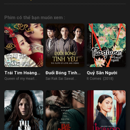
Phim có thể bạn muốn xem :
Trái Tim Hoàng
Đuổi Bóng Tình
Quỷ Săn Người
Phi
Yêu
Queen of my Heart
Sai Rak Sai Sawat
It Comes (2018)
(2021)
(2018)