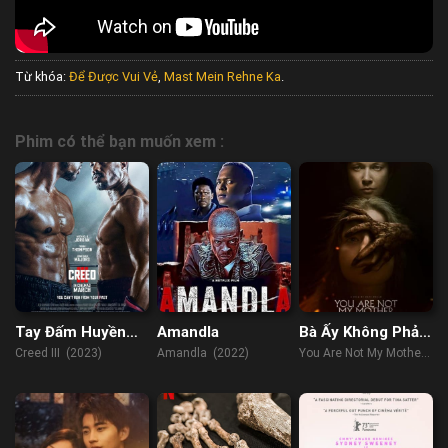
Từ khóa:
Để Được Vui Vẻ
,
Mast Mein Rehne Ka
.
Phim có thể bạn muốn xem :
Tay Đấm Huyền
Amandla
Bà Ấy Không Phải
Thoại 3
Mẹ Tôi
Creed III (2023)
Amandla (2022)
You Are Not My Mother
(2022)