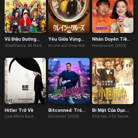
Vũ Điệu Đường
Yêu Giữa Vùng
Nhân Duyên Tiền
Phố 2
Nước Dữ
Đình
StreetDance: All Stars
In Love and Deep Water
Honeysweet (2023)
(2013)
(2023)
Hitler Trở Về
Bitconned: Trò
Bí Mật Của Dục
Lừa Tiền Điện Tử
Vọng
Look Who's Back
Bitconned (2024)
S for Sex, S for Secrets
(2015)
(2014)