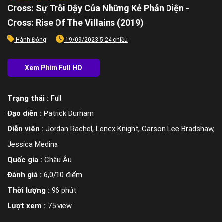
Cross: Sự Trỗi Dậy Của Những Kẻ Phản Diện -
Cross: Rise Of The Villains (2019)
Hành Động
19/09/2023 5:24 chiều
Trạng thái :
Full
Đạo diễn :
Patrick Durham
Diễn viên :
Jordan Rachel, Lenox Knight, Carson Lee Bradshaw,
Jessica Medina
Quốc gia :
Châu Âu
Đánh giá :
6,0/10 điểm
Thời lượng :
96 phút
Lượt xem :
75 view