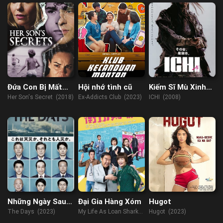
Đứa Con Bị Mất
Hội nhớ tình cũ
Kiếm Sĩ Mù Xinh
Tích
Đẹp
Her Son's Secret (2018)
Ex-Addicts Club (2023)
ICHI (2008)
Những Ngày Sau
Đại Gia Hàng Xóm
Hugot
Thảm Họa
The Days (2023)
My Life As Loan Shark
Hugot (2023)
(2019)