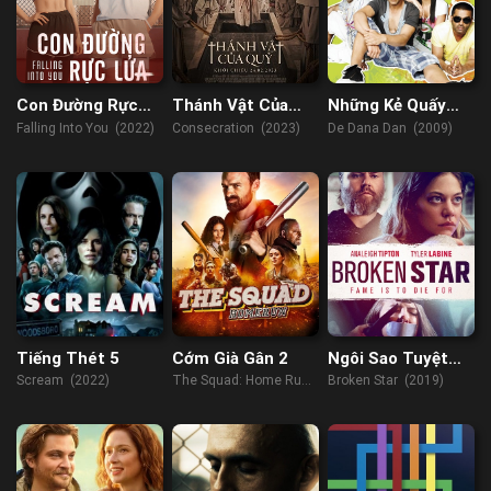
Con Đường Rực
Thánh Vật Của
Những Kẻ Quấy
Lửa
Quỷ
Rối
Falling Into You (2022)
Consecration (2023)
De Dana Dan (2009)
Tiếng Thét 5
Cớm Già Gân 2
Ngôi Sao Tuyệt
Vọng
Scream (2022)
The Squad: Home Run
Broken Star (2019)
(2023)