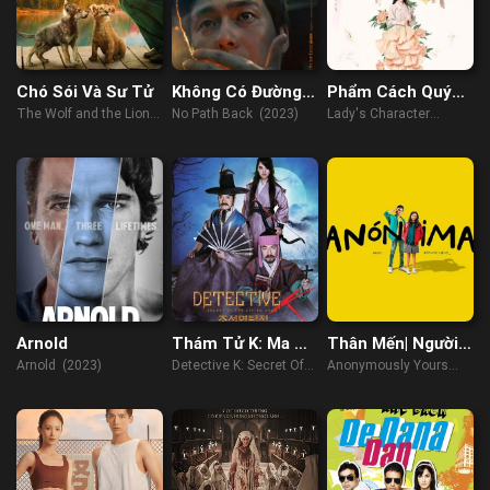
Chó Sói Và Sư Tử
Không Có Đường
Phẩm Cách Quý
Lui
Cô
The Wolf and the Lion
No Path Back (2023)
Lady's Character
(2021)
(2023)
Arnold
Thám Tử K: Ma Cà
Thân Mến| Người
Rồng Báo Thù
Nặc Danh
Arnold (2023)
Detective K: Secret Of
Anonymously Yours
The Living Dead (2018)
(2021)