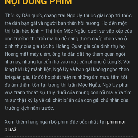
NỘI DUNG PHIM
Thời kỳ Dân quốc, chàng trai Ngô Uy thuộc giai cấp tri thức
trẻ dẫn bạn gái và người bạn thân hồi hương. Họ đến một
thị trấn hẻo lánh – Thị trấn Mộc Ngẫu, dưới sự sắp xếp của
ông trưởng thị trấn mà họ dễ dàng được chấp nhận vào ở
dinh thự của gia tộc họ Hoàng. Quản gia của dinh thự họ
Hoàng mặt mày u ám, ông ta dẫn dắt họ tham quan ngôi
nhà này, nhưng lại cấm họ vào một căn phòng ở tầng 3. Với
lòng hiếu kỳ mãnh liệt, Ngô Uy và bạn gái không nghe theo
lời quản gia, từ đó họ phát hiện ra những âm mưu tăm tối
đã âm thầm tồn tại trong thị trấn Mộc Ngẫu. Ngô Uy phải
vừa tránh thoát sự truy đuổi của những con rối ma, vừa tìm
ra sự thật kỳ lạ về cái chết bí ẩn của con gái chủ nhân của
trường kịch năm trước.
Xem thêm hàng ngàn bộ phim đặc sắc nhất tại
phimmoi
plus3