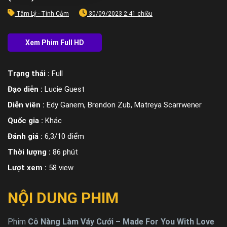
Tâm Lý - Tình Cảm
30/09/2023 2:41 chiều
Trạng thái :
Full
Đạo diễn :
Lucie Guest
Diễn viên :
Edy Ganem, Brendon Zub, Matreya Scarrwener
Quốc gia :
Khác
Đánh giá :
6,3/10 điểm
Thời lượng :
86 phút
Lượt xem :
58 view
NỘI DUNG PHIM
Phim
Cô Nàng Làm Váy Cưới – Made For You With Love