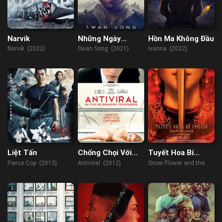
Narvik
Những Ngày
Hồn Ma Không Đầu
Tháng Cuối
Narvik (2022)
Swan Song (2021)
Ivanna (2022)
Liệt Tấn
Chống Chọi Với
Tuyết Hoa Bí
Virus
Phiến
Fierce Cop (2013)
Antiviral (2012)
Snow Flower and the
Secret Fan (2011)