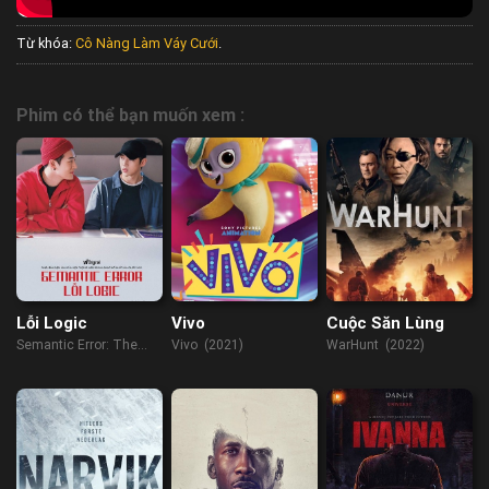
Từ khóa:
Cô Nàng Làm Váy Cưới
.
Phim có thể bạn muốn xem :
Lỗi Logic
Vivo
Cuộc Săn Lùng
Semantic Error: The
Vivo (2021)
WarHunt (2022)
Movie (2022)