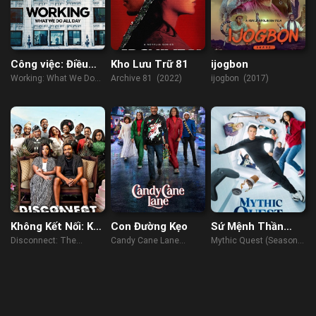
Công việc: Điều
Kho Lưu Trữ 81
ijogbon
chúng ta làm cả
Working: What We Do
Archive 81 (2022)
ijogbon (2017)
ngày
All Day (2023)
Không Kết Nối: Kế
Con Đường Kẹo
Sứ Mệnh Thần
Hoạch Lễ Cưới
Thoại (Phần 2)
Disconnect: The
Candy Cane Lane
Mythic Quest (Season
Wedding Planner
(2023)
2) (2021)
(2023)