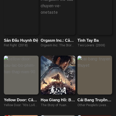
Sàn Đấu Huynh Đệ
Orgasm Inc.: Câu
Tình Tay Ba
chuyện về
Fist Fight (2018)
Orgasm Inc: The Story
Two Lovers (2008)
OneTaste
of OneTaste (2022)
Yellow Door: Câu
Họa Giang Hồ: Bất
Cái Bang Truyền
Lạc Bộ Phim Hàn
Lương Soái
Thuyết
Yellow Door: '90s Lo-fi
The Story of Yuan
Other People’s Lives
Thập Niên 90
Film Club (2023)
Tiangang (2024)
(2021)