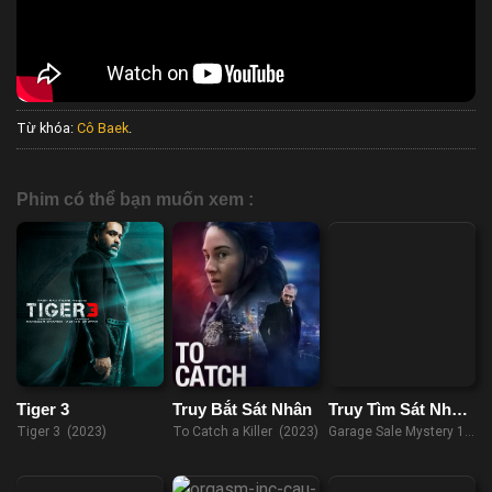
Từ khóa:
Cô Baek
.
Phim có thể bạn muốn xem :
Tiger 3
Truy Bắt Sát Nhân
Truy Tìm Sát Nhân
1
Tiger 3 (2023)
To Catch a Killer (2023)
Garage Sale Mystery 1
(2013)