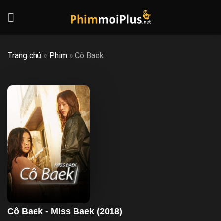
Skip
to
content
Trang chủ
»
Phim
»
Cô Baek
Cô Baek - Miss Baek (2018)