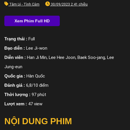
Tâm Lý - Tình Cảm
30/09/2023 2:41 chiều
Trạng thái :
Full
Đạo diễn :
Lee Ji-won
Diễn viên :
Han Ji Min, Lee Hee Joon, Baek Soo‑jang, Lee
Jung-eun
Quốc gia :
Hàn Quốc
Đánh giá :
6,8/10 điểm
Thời lượng :
97 phút
Lượt xem :
47 view
NỘI DUNG PHIM