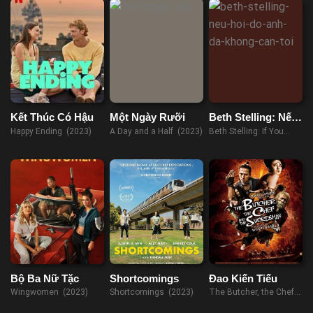
Kết Thúc Có Hậu
Một Ngày Rưỡi
Beth Stelling: Nếu
Hồi Đó Anh Đã
Happy Ending (2023)
A Day and a Half (2023)
Beth Stelling: If You
Không Cần Tôi
Didn't Want Me Then
(2023)
Bộ Ba Nữ Tặc
Shortcomings
Đao Kiến Tiếu
Wingwomen (2023)
Shortcomings (2023)
The Butcher, the Chef,
and the Swordsman