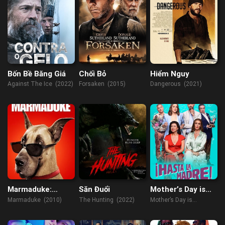
Bốn Bề Băng Giá
Chối Bỏ
Hiểm Nguy
Against The Ice (2022)
Forsaken (2015)
Dangerous (2021)
Marmaduke:
Săn Đuổi
Mother’s Day is
Khuấy Động Mùa
Cancelled
Marmaduke (2010)
The Hunting (2022)
Mother’s Day is
Hè
Cancelled (2023)