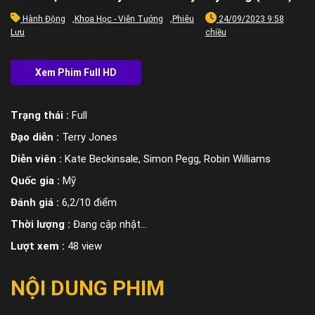
Hành Động
,
Khoa Học - Viễn Tưởng
,
Phiêu
24/09/2023 9:58
Lưu
chiều
Trạng thái :
Full
Đạo diễn :
Terry Jones
Diễn viên :
Kate Beckinsale, Simon Pegg, Robin Williams
Quốc gia :
Mỹ
Đánh giá :
6,2/10 điểm
Thời lượng :
Đang cập nhật…
Lượt xem :
48 view
NỘI DUNG PHIM