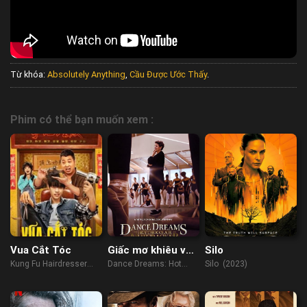
Từ khóa:
Absolutely Anything
,
Cầu Được Ước Thấy
.
Phim có thể bạn muốn xem :
Vua Cắt Tóc
Giấc mơ khiêu vũ:
Silo
Kẹp hạt dẻ sô-cô-
Kung Fu Hairdresser
Dance Dreams: Hot
Silo (2023)
la nóng
(2022)
Chocolate Nutcracker
(2020)