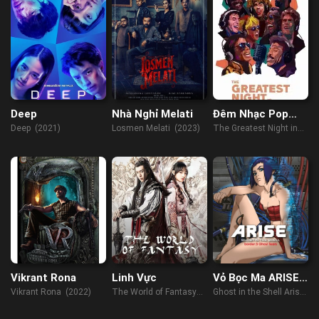
Deep
Nhà Nghỉ Melati
Đêm Nhạc Pop
Lịch Sử
Deep (2021)
Losmen Melati (2023)
The Greatest Night in
Pop (2024)
Vikrant Rona
Linh Vực
Vỏ Bọc Ma ARISE
border: 3 Nước
Vikrant Rona (2022)
The World of Fantasy
Ghost in the Shell Arise
Mắt Ma
(2021)
- Border 3: Ghost Tears