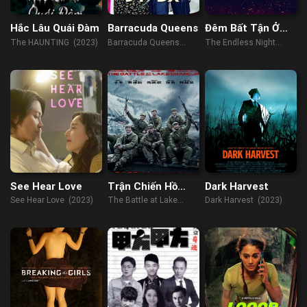
Hắc Lâu Quái Đàm
Barracuda Queens
Đêm Bất Tận Ở
Boate Kiss
The HAUNTING (2023)
Barracuda Queens
The Endless Night
(2023)
(2023)
See Hear Love
Trận Chiến Hồ
Dark Harvest
Trường Tân
See Hear Love (2023)
The Battle at Lake
Dark Harvest (2023)
Changjin (2021)