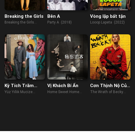
Breaking the Girls
Bên A
Vòng lặp bất tận
Breaking the Girls
Party A (2018)
Looop Lapeta (2022)
(2013)
Kỳ Tích Trăm
Vị Khách Bí Ẩn
Cơn Thịnh Nộ Của
Năm
Becky
Yüz Yıllık Mucize
Home Sweet Home
The Wrath of Becky
(2023)
(2021)
(2023)